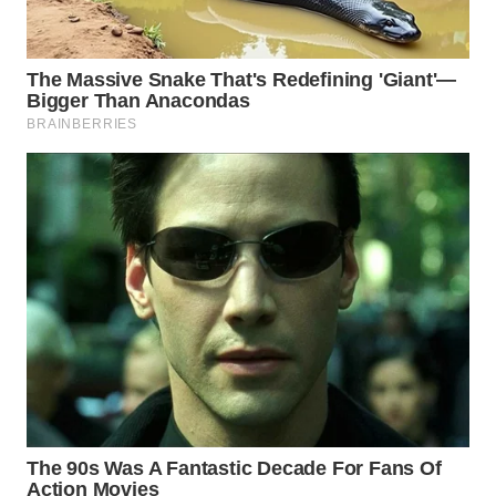
LISTRIK
WAHANA
TRAVEL
WAHANA
TV
WAHANANEWS
ID
WAHANANEWS
CO ID
WAHANANEWS
NET
WAHANA