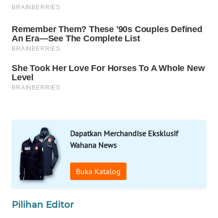
SPORT
WAHANA
UMKM
WAHANA
SELEB
WAHANA
PERSONA
Dapatkan Merchandise Eksklusif
WAHANA
Wahana News
OTOMOTIF
Buka Katalog
WAHANA
HEALTH
Pilihan Editor
WAHANA