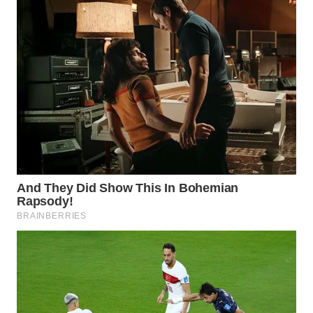
WN
NATUNA
WN
BINTAN
WN
MANDALIKA
WN
LIKUPANG
WN
LABUANBAJO
WN
BORNEO
Wahana