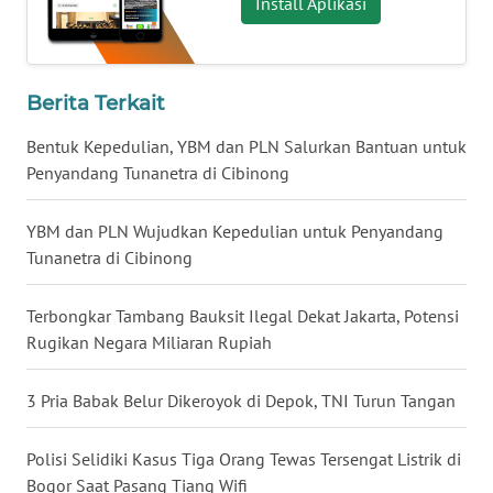
Install Aplikasi
KALTARA
WN
KALSEL
Berita Terkait
Bentuk Kepedulian, YBM dan PLN Salurkan Bantuan untuk
WN
Penyandang Tunanetra di Cibinong
KALTIM
YBM dan PLN Wujudkan Kepedulian untuk Penyandang
WN
Tunanetra di Cibinong
SULSEL
Terbongkar Tambang Bauksit Ilegal Dekat Jakarta, Potensi
WN
GORONTALO
Rugikan Negara Miliaran Rupiah
WN
3 Pria Babak Belur Dikeroyok di Depok, TNI Turun Tangan
SULUT
Polisi Selidiki Kasus Tiga Orang Tewas Tersengat Listrik di
WN
Bogor Saat Pasang Tiang Wifi