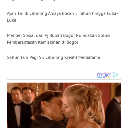
MALUKU
Ayah Tiri di Cibinong Aniaya Bocah 5 Tahun hingga Luka-
WN
Luka
MALUT
Menteri Sosial dan Pj Bupati Bogor Rumuskan Solusi
WN
Pemberantasan Kemiskinan di Bogor
DAIRI
SaRun Fun Pagi 5K Cibinong Kreatif Mediatama
WN
DANAU
TOBA
WN
NIAS
WN
LANGKAT