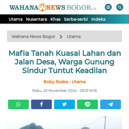
Utama
Nusantara
Khas
Serba-serbi
Indeks
WAHANA
Tutup
TV
Wahana News Bogor
Utama
Mafia Tanah Kuasai Lahan dan
UTAMA
Jalan Desa, Warga Gunung
NUSANTARA
Sindur Tuntut Keadilan
Boby Roska - Utama
KHAS
Rabu, 20 November 2024 - 09:31 WIB
SERBA-
SERBI
Informasi