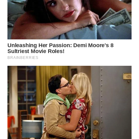
WN
CIANJUR
WN
KEPULAUAN
SERIBU
WN
TANGERANG
WN
BINJAI
WN
CIREBON
WN