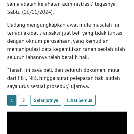
sama adalah kejahatan administrasi," tegasnya,
BABEL
Sabtu (16/11/2024).
WN
Dadang mengungkapkan awal mula masalah ini
SUMBAR
terjadi akibat transaksi jual beli yang tidak tuntas
dengan oknum perusahaan, yang kemudian
WN
memanipulasi data kepemilikan tanah seolah-olah
SUMSEL
seluruh lahannya telah beralih hak.
WN
"Tanah ini saya beli, dan seluruh dokumen, mulai
BENGKULU
dari PBT, NIB, hingga surat pelepasan hak, sudah
saya urus sesuai prosedur," ujarnya.
WN
LAMPUNG
1
2
Selanjutnya
Lihat Semua
WN
JATENG
WN