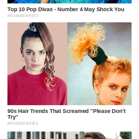
TENGAH
WN DELI
SERDANG
WN
TEBING
TINGGI
WN
PAKPAK
WN
KARAWANG
WN
BEKASI