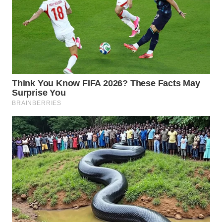
Media
Group
WAHANA
NEWS
WAHANA
TANI
WAHANA
ADVOKAT
WAHANA
INFRASTRUKTUR
WAHANA
KONSUMEN
WAHANA