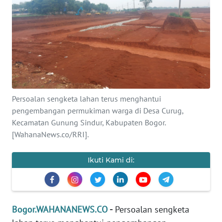
INDEKS
BERITA
KONTAK
KAMI
INFO
IKLAN
Persoalan sengketa lahan terus menghantui
pengembangan permukiman warga di Desa Curug,
TENTANG
Kecamatan Gunung Sindur, Kabupaten Bogor.
KAMI
[WahanaNews.co/RRI].
PEDOMAN
Ikuti Kami di:
MEDIA
SIBER
REDAKSI
Bogor.WAHANANEWS.CO
-
Persoalan sengketa