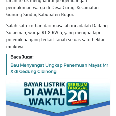
lahan terus menghantui pengembangan
KARIR
permukiman warga di Desa Curug, Kecamatan
Gunung Sindur, Kabupaten Bogor.
DISCLAIMER
Salah satu korban dari masalah ini adalah Dadang
Wahana
Sulaeman, warga RT 8 RW 3, yang menghadapi
News
polemik panjang terkait tanah seluas satu hektar
Regional
miliknya.
WN
Baca Juga:
SUMUT
Bau Menyengat Ungkap Penemuan Mayat Mr
X di Gedung Cibinong
WN
JAKARTA
WN
JABAR
WN