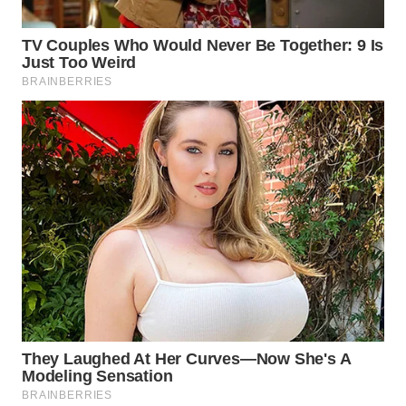
INDRAMAYU
WN
KUNINGAN
WN
MAJALENGKA
WN
SUBANG
WN
SUKABUMI
WN
PURWAKARTA
WN