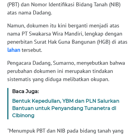
WN
(PBT) dan Nomor Identifikasi Bidang Tanah (NIB)
SERAMBI
atas nama Dadang.
WN
Namun, dokumen itu kini berganti menjadi atas
JAMBI
nama PT Swakarsa Wira Mandiri, lengkap dengan
penerbitan Surat Hak Guna Bangunan (HGB) di atas
WN
lahan
tersebut.
SULTRA
Pengacara Dadang, Sumarno, menyebutkan bahwa
WN
perubahan dokumen ini merupakan tindakan
NTB
sistematis yang diduga melibatkan okupan.
WN
Baca Juga:
SULTENG
Bentuk Kepedulian, YBM dan PLN Salurkan
Bantuan untuk Penyandang Tunanetra di
WN
Cibinong
SULBAR
"Menumpuk PBT dan NIB pada bidang tanah yang
WN