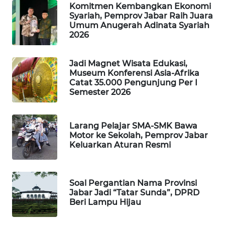
DESA
Komitmen Kembangkan Ekonomi
Syariah, Pemprov Jabar Raih Juara
WISATA
Umum Anugerah Adinata Syariah
2026
LAPAK
WAHANA
Jadi Magnet Wisata Edukasi,
Museum Konferensi Asia-Afrika
Wahana
Catat 35.000 Pengunjung Per I
Network
Semester 2026
KONSUMEN
Larang Pelajar SMA-SMK Bawa
LISTRIK
Motor ke Sekolah, Pemprov Jabar
Keluarkan Aturan Resmi
MASYARAKAT
KELISTRIKAN
Soal Pergantian Nama Provinsi
WALINKI
Jabar Jadi “Tatar Sunda”, DPRD
ID
Beri Lampu Hijau