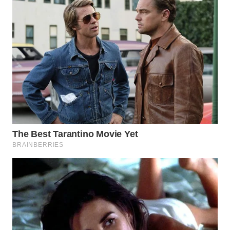
WN
BOGOR
WN
DEPOK
WN
TAPANULI
UTARA
WN
SAMOSIR
WN
PADANG
LAWAS
WN
SUMEDANG