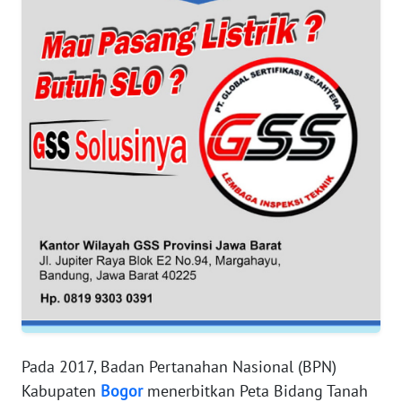
BANTEN
WN
NTT
WN
KEPRI
WN
PAPUA
WN
PAPUA
BARAT
WN
RIAU
Pada 2017, Badan Pertanahan Nasional (BPN)
Kabupaten
Bogor
menerbitkan Peta Bidang Tanah