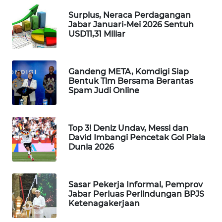
MAWAKA
ID
Surplus, Neraca Perdagangan
Jabar Januari-Mei 2026 Sentuh
USD11,31 Miliar
MARTABAT
NET
Gandeng META, Komdigi Siap
PLN
Bentuk Tim Bersama Berantas
WATCH
Spam Judi Online
MKLI
Top 3! Deniz Undav, Messi dan
David Imbangi Pencetak Gol Piala
LPKKI
Dunia 2026
LKKI
Sasar Pekerja Informal, Pemprov
KOPEKLIN
Jabar Perluas Perlindungan BPJS
Ketenagakerjaan
PORTAL