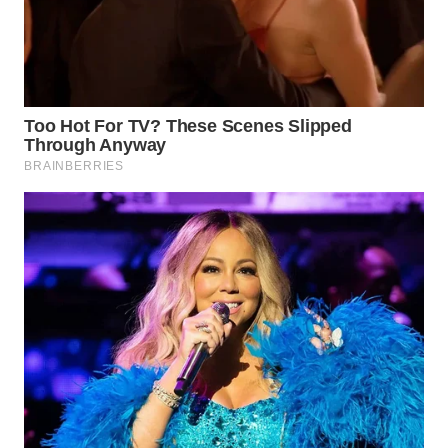
WN
TAPANULI
SELATAN
WN
TANJUNG
LESUNG
WN
KARO
WN
SIMALUNGUN
WN
LABUHANBATU
WN
TAPANULI