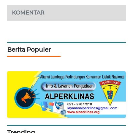
KONSUMEN
KOMENTAR
FORWAMKI
ALPERKLINAS
Berita Populer
FORJASIDA
TAMBANG
NEWS
SITUNGIR
NEWS
SIDIKALANG
NEWS
Trending
SIBARAGAS