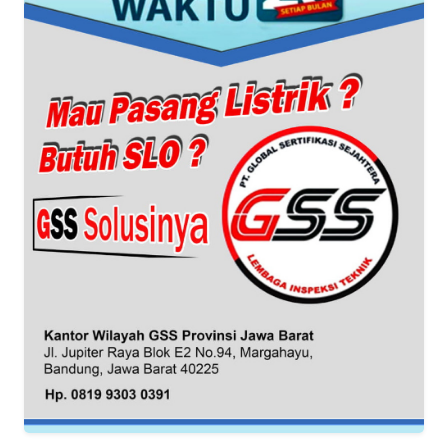
KARIR
DISCLAIMER
Wahana
News
Regional
WN
SUMUT
WN
JAKARTA
WN
JABAR
WN