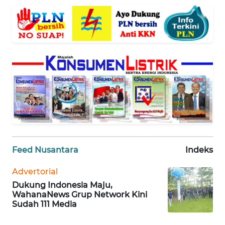
BANTEN
WN
NTT
WN
KEPRI
WN
PAPUA
WN
Feed Nusantara
Indeks
PAPUA
BARAT
Advertorial
Dukung Indonesia Maju,
WN
WahanaNews Grup Network Kini
RIAU
Sudah 111 Media