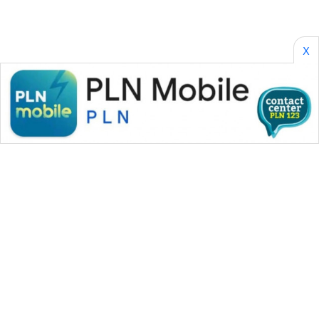
INDRAMAYU
WN
X
KUNINGAN
WN
MAJALENGKA
WN
SUBANG
WN
SUKABUMI
WN
PURWAKARTA
WAHANA MEDIA GROUP
WN