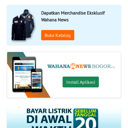
INDEKS
BERITA
Dapatkan Merchandise Eksklusif
Wahana News
KONTAK
KAMI
Buka Katalog
INFO
IKLAN
TENTANG
KAMI
Install Aplikasi
PEDOMAN
MEDIA
SIBER
REDAKSI