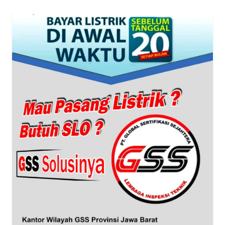
BABEL
WN
SUMBAR
WN
SUMSEL
WN
BENGKULU
WN
LAMPUNG
WN
JATENG
WN