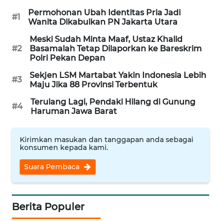
KALTARA
Permohonan Ubah Identitas Pria Jadi
#1
Wanita Dikabulkan PN Jakarta Utara
WN
Meski Sudah Minta Maaf, Ustaz Khalid
KALSEL
#2
Basamalah Tetap Dilaporkan ke Bareskrim
Polri Pekan Depan
WN
Sekjen LSM Martabat Yakin Indonesia Lebih
KALTIM
#3
Maju Jika 88 Provinsi Terbentuk
Terulang Lagi, Pendaki Hilang di Gunung
WN
#4
Haruman Jawa Barat
SULSEL
Kirimkan masukan dan tanggapan anda sebagai
WN
konsumen kepada kami.
GORONTALO
Suara Pembaca
WN
SULUT
Berita Populer
WN