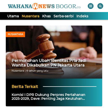
Utama
Nusantara
Khas
Serba-serbi
Indeks
WAHANA
Tutup
TV
NUSANTARA
UTAMA
NUSANTARA
Permohonan Ubah Identitas Pria Jadi
Wanita Dikabulkan PN Jakarta Utara
KHAS
Nusantara
|
4 tahun yang lalu
SERBA-
Berita Terkait
SERBI
Komisi I DPR Dukung Perpres Pertahanan
2025-2029, Dave: Penting Jaga Keutuhan
Informasi
Bangsa