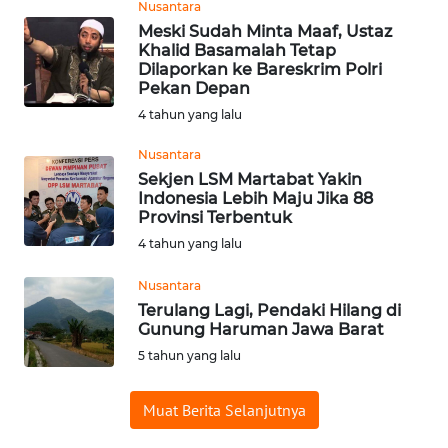
WN
Nusantara
SERAMBI
Meski Sudah Minta Maaf, Ustaz
Khalid Basamalah Tetap
Dilaporkan ke Bareskrim Polri
WN
Pekan Depan
JAMBI
4 tahun yang lalu
WN
Nusantara
SULTRA
Sekjen LSM Martabat Yakin
Indonesia Lebih Maju Jika 88
Provinsi Terbentuk
WN
4 tahun yang lalu
NTB
Nusantara
WN
Terulang Lagi, Pendaki Hilang di
SULTENG
Gunung Haruman Jawa Barat
5 tahun yang lalu
WN
SULBAR
Muat Berita Selanjutnya
WN