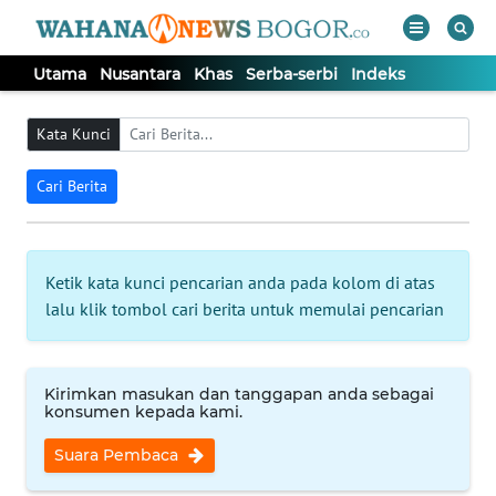
Utama
Nusantara
Khas
Serba-serbi
Indeks
WAHANA
Tutup
TV
Kata Kunci
Cari Berita
UTAMA
NUSANTARA
Ketik kata kunci pencarian anda pada kolom di atas
lalu klik tombol cari berita untuk memulai pencarian
KHAS
SERBA-
Kirimkan masukan dan tanggapan anda sebagai
SERBI
konsumen kepada kami.
Suara Pembaca
Informasi