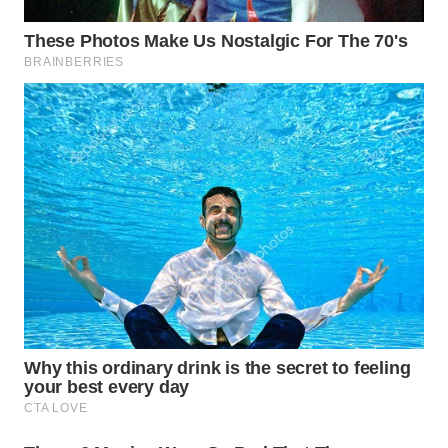
WN
NATUNA
WN
BINTAN
WN
MANDALIKA
WN
LIKUPANG
WN
LABUANBAJO
WN
BORNEO
Wahana