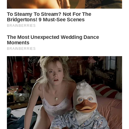
TENGAH
WN DELI
SERDANG
WN
TEBING
TINGGI
WN
PAKPAK
WN
KARAWANG
WN
BEKASI