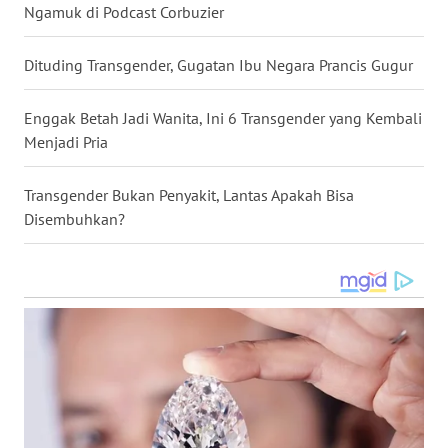
MALUKU
Ngamuk di Podcast Corbuzier
WN
Dituding Transgender, Gugatan Ibu Negara Prancis Gugur
MALUT
Enggak Betah Jadi Wanita, Ini 6 Transgender yang Kembali
WN
Menjadi Pria
DAIRI
Transgender Bukan Penyakit, Lantas Apakah Bisa
WN
Disembuhkan?
DANAU
TOBA
WN
NIAS
WN
LANGKAT