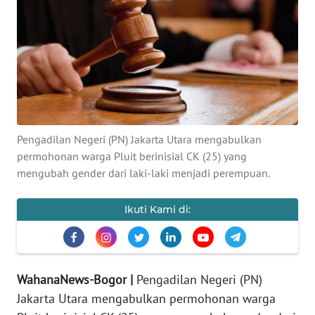
INDEKS
BERITA
KONTAK
KAMI
INFO
IKLAN
Pengadilan Negeri (PN) Jakarta Utara mengabulkan
permohonan warga Pluit berinisial CK (25) yang
TENTANG
mengubah gender dari laki-laki menjadi perempuan.
KAMI
Ikuti Kami di:
PEDOMAN
MEDIA
SIBER
WahanaNews-Bogor |
Pengadilan Negeri (PN)
REDAKSI
Jakarta Utara mengabulkan permohonan warga