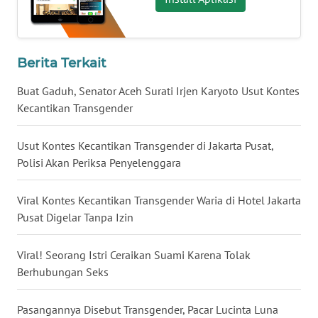
KALTARA
WN
Berita Terkait
KALSEL
Buat Gaduh, Senator Aceh Surati Irjen Karyoto Usut Kontes
WN
Kecantikan Transgender
KALTIM
Usut Kontes Kecantikan Transgender di Jakarta Pusat,
WN
Polisi Akan Periksa Penyelenggara
SULSEL
Viral Kontes Kecantikan Transgender Waria di Hotel Jakarta
WN
Pusat Digelar Tanpa Izin
GORONTALO
Viral! Seorang Istri Ceraikan Suami Karena Tolak
WN
Berhubungan Seks
SULUT
Pasangannya Disebut Transgender, Pacar Lucinta Luna
WN