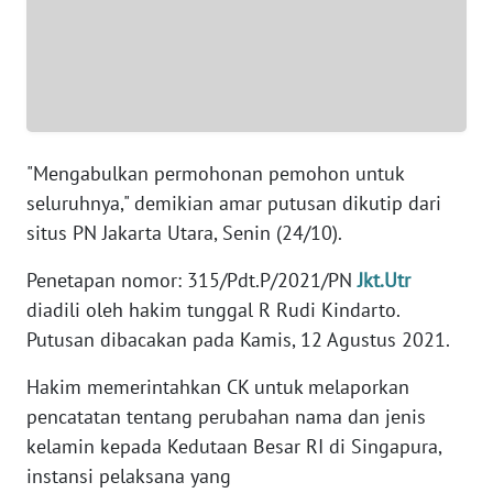
BANTEN
WN
NTT
WN
KEPRI
"Mengabulkan permohonan pemohon untuk
seluruhnya," demikian amar putusan dikutip dari
WN
situs PN Jakarta Utara, Senin (24/10).
PAPUA
Penetapan nomor: 315/Pdt.P/2021/PN
Jkt.Utr
diadili oleh hakim tunggal R Rudi Kindarto.
WN
PAPUA
Putusan dibacakan pada Kamis, 12 Agustus 2021.
BARAT
Hakim memerintahkan CK untuk melaporkan
pencatatan tentang perubahan nama dan jenis
WN
RIAU
kelamin kepada Kedutaan Besar RI di Singapura,
instansi pelaksana yang