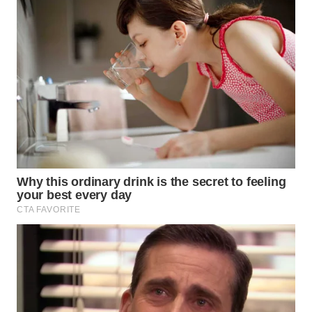
LISTRIK
WAHANA
TRAVEL
WAHANA
TV
WAHANANEWS
ID
WAHANANEWS
CO ID
WAHANANEWS
NET
WAHANA