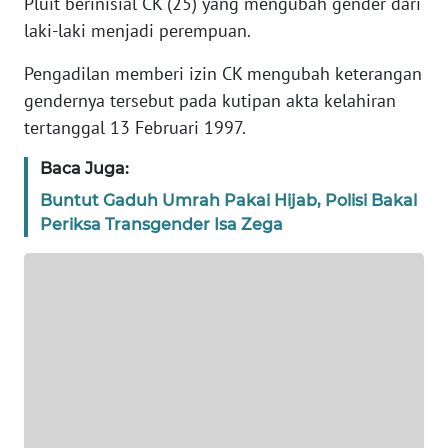
Pluit berinisial CK (25) yang mengubah gender dari
KARIR
laki-laki menjadi perempuan.
DISCLAIMER
Pengadilan memberi izin CK mengubah keterangan
gendernya tersebut pada kutipan akta kelahiran
Wahana
tertanggal 13 Februari 1997.
News
Regional
Baca Juga:
Buntut Gaduh Umrah Pakai Hijab, Polisi Bakal
WN
Periksa Transgender Isa Zega
SUMUT
WN
JAKARTA
WN
JABAR
WN