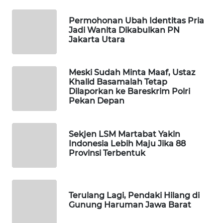
DESA
WISATA
Permohonan Ubah Identitas Pria
Jadi Wanita Dikabulkan PN
Jakarta Utara
LAPAK
WAHANA
Meski Sudah Minta Maaf, Ustaz
Wahana
Khalid Basamalah Tetap
Network
Dilaporkan ke Bareskrim Polri
Pekan Depan
KONSUMEN
LISTRIK
Sekjen LSM Martabat Yakin
Indonesia Lebih Maju Jika 88
MASYARAKAT
Provinsi Terbentuk
KELISTRIKAN
WALINKI
Terulang Lagi, Pendaki Hilang di
ID
Gunung Haruman Jawa Barat