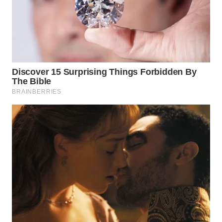
WN
TAPANULI
SELATAN
WN
TANJUNG
LESUNG
WN
KARO
WN
SIMALUNGUN
WN
LABUHANBATU
WN
TAPANULI