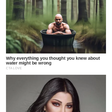
INDRAMAYU
WN
KUNINGAN
WN
MAJALENGKA
WN
SUBANG
WN
SUKABUMI
WN
PURWAKARTA
WN