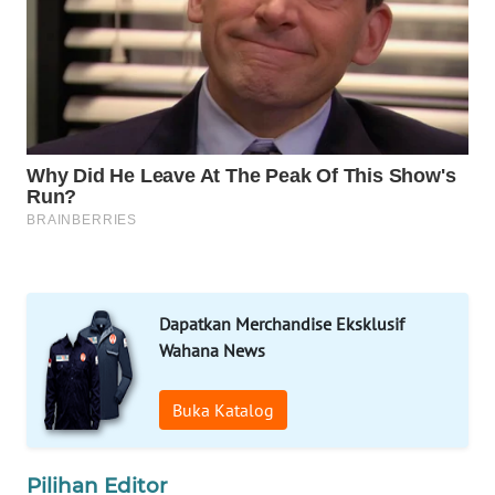
SPORT
WAHANA
UMKM
WAHANA
SELEB
WAHANA
PERSONA
WAHANA
Dapatkan Merchandise Eksklusif
OTOMOTIF
Wahana News
WAHANA
Buka Katalog
HEALTH
Pilihan Editor
WAHANA