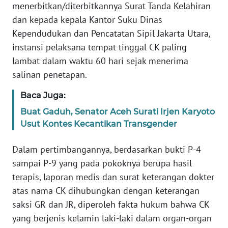
WN
menerbitkan/diterbitkannya Surat Tanda Kelahiran
SERAMBI
dan kepada kepala Kantor Suku Dinas
Kependudukan dan Pencatatan Sipil Jakarta Utara,
WN
instansi pelaksana tempat tinggal CK paling
JAMBI
lambat dalam waktu 60 hari sejak menerima
salinan penetapan.
WN
SULTRA
Baca Juga:
Buat Gaduh, Senator Aceh Surati Irjen Karyoto
WN
Usut Kontes Kecantikan Transgender
NTB
Dalam pertimbangannya, berdasarkan bukti P-4
WN
sampai P-9 yang pada pokoknya berupa hasil
SULTENG
terapis, laporan medis dan surat keterangan dokter
atas nama CK dihubungkan dengan keterangan
WN
SULBAR
saksi GR dan JR, diperoleh fakta hukum bahwa CK
yang berjenis kelamin laki-laki dalam organ-organ
WN