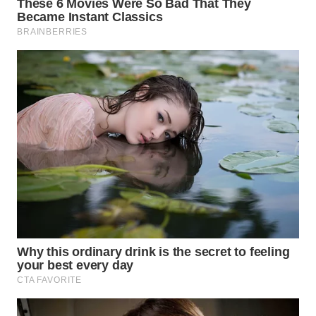
Media
Group
WAHANA
NEWS
WAHANA
TANI
WAHANA
ADVOKAT
WAHANA
INFRASTRUKTUR
WAHANA
KONSUMEN
WAHANA