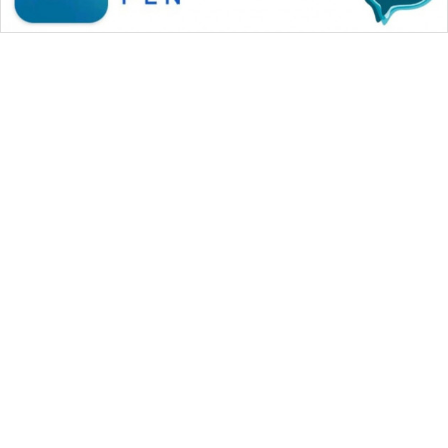
WAHANA MEDIA GROUP
|
|
|
WAHANA NEWS co
WAHANA TANI
WAHANA ADVOKAT
|
|
WAHANA INFRASTRUKTUR
WAHANA KONSUMEN
|
|
|
WAHANA LISTRIK
WAHANA TRAVEL
WAHANA TV
|
|
|
WAHANANEWS id
WAHANANEWS CO ID
WAHANANEWS NET
|
|
|
WAHANA SPORT ID
Wahana UMKM
Wahana Seleb
|
|
|
Wahana Persona
Wahana Otomotif
Wahana Health
|
Wahana Desa Wisata
Lapak Wahana