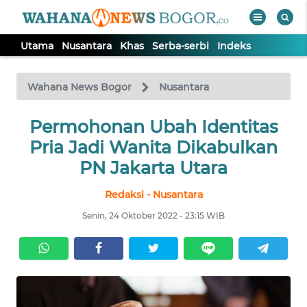
Utama
Nusantara
Khas
Serba-serbi
Indeks
WAHANA
Tutup
TV
Wahana News Bogor
Nusantara
Permohonan Ubah Identitas
UTAMA
Pria Jadi Wanita Dikabulkan
NUSANTARA
PN Jakarta Utara
Redaksi - Nusantara
KHAS
Senin, 24 Oktober 2022 - 23:15 WIB
SERBA-
SERBI
Informasi