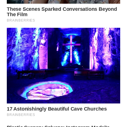
WN
BOGOR
WN
DEPOK
WN
TAPANULI
UTARA
WN
SAMOSIR
WN
PADANG
LAWAS
WN
SUMEDANG