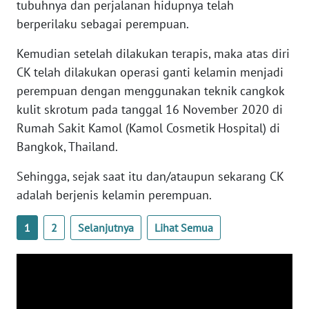
tubuhnya dan perjalanan hidupnya telah
BABEL
berperilaku sebagai perempuan.
WN
Kemudian setelah dilakukan terapis, maka atas diri
SUMBAR
CK telah dilakukan operasi ganti kelamin menjadi
perempuan dengan menggunakan teknik cangkok
WN
kulit skrotum pada tanggal 16 November 2020 di
SUMSEL
Rumah Sakit Kamol (Kamol Cosmetik Hospital) di
Bangkok, Thailand.
WN
BENGKULU
Sehingga, sejak saat itu dan/ataupun sekarang CK
adalah berjenis kelamin perempuan.
WN
LAMPUNG
1
2
Selanjutnya
Lihat Semua
WN
JATENG
WN