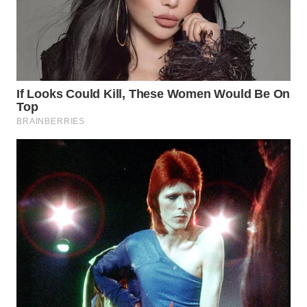
PRIANGAN
TIMUR
WN
SEMARANG
WN
SOLO
WN
BOROBUDUR
WN
MADURA
WN
SURABAYA