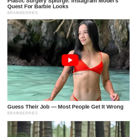
WN
CIANJUR
WN
KEPULAUAN
SERIBU
WN
TANGERANG
WN
BINJAI
WN
CIREBON
WN