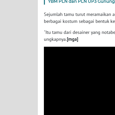
YBM PLN dan PLN UP3 Gunung P
WN
Sejumlah tamu turut meramaikan a
SUMBAR
berbagai kostum sebagai bentuk k
WN
"Itu tamu dari desainer yang notab
SUMSEL
ungkapnya.
[mga]
WN
BENGKULU
WN
LAMPUNG
WN
JATENG
WN
NUSANTARA