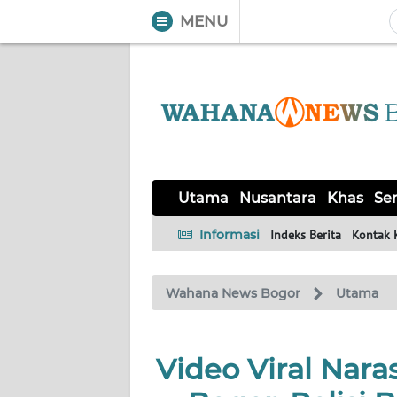
MENU
WAHANA
Tutup
TV
UTAMA
NUSANTARA
Utama
Nusantara
Khas
Ser
KHAS
Informasi
Indeks Berita
Kontak 
SERBA-
Wahana News Bogor
Utama
SERBI
Informasi
Video Viral Nara
INDEKS