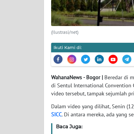
DISCLAIMER
Wahana
(Ilustrasi/net)
News
Regional
Ikuti Kami di:
WN
SUMUT
WN
WahanaNews - Bogor |
Beredar di m
JAKARTA
di Sentul International Convention 
video tersebut, tampak sejumlah 
WN
JABAR
Dalam video yang dilihat, Senin (
SICC
. Di antara mereka, ada yang s
WN
BANTEN
Baca Juga: