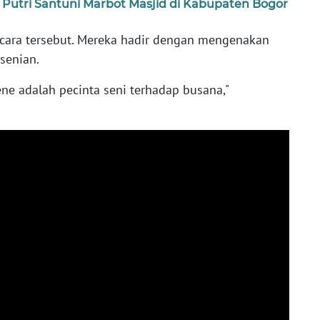
utri Santuni Marbot Masjid di Kabupaten Bogor
cara tersebut. Mereka hadir dengan mengenakan
esenian.
ene adalah pecinta seni terhadap busana,"