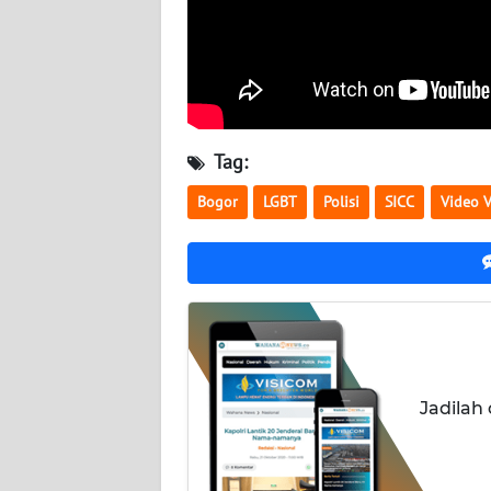
WN
JOGJA
WN
JATIM
Tag:
WN
Bogor
LGBT
Polisi
SICC
Video V
BALI
WN
KALBAR
WN
KALTENG
Jadilah
WN
KALTARA