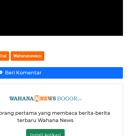
iral
Wahananewsco
Beri Komentar
 orang pertama yang membaca berita-berita
terbaru Wahana News
Install Aplikasi