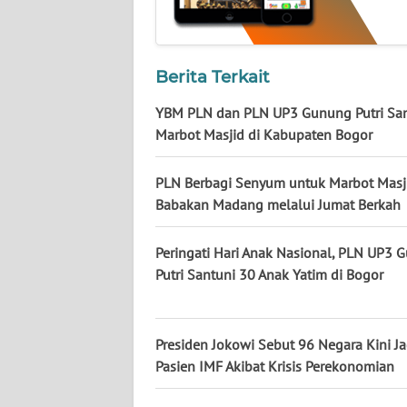
WN
KALSEL
Berita Terkait
WN
YBM PLN dan PLN UP3 Gunung Putri Sa
KALTIM
Marbot Masjid di Kabupaten Bogor
WN
PLN Berbagi Senyum untuk Marbot Masji
SULSEL
Babakan Madang melalui Jumat Berkah
WN
GORONTALO
Peringati Hari Anak Nasional, PLN UP3 
Putri Santuni 30 Anak Yatim di Bogor
WN
SULUT
Presiden Jokowi Sebut 96 Negara Kini Ja
WN
Pasien IMF Akibat Krisis Perekonomian
MALUKU