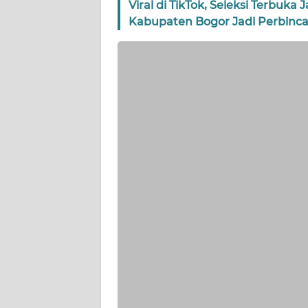
Viral di TikTok, Seleksi Terbuk
WN
Kabupaten Bogor Jadi Perbinc
NTT
WN
KEPRI
WN
PAPUA
WN
PAPUA
BARAT
WN
RIAU
WN
SERAMBI