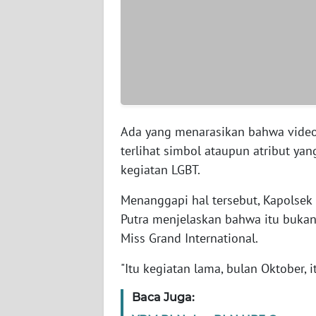
WN
JAMBI
WN
SULTRA
Ada yang menarasikan bahwa video
WN
terlihat simbol ataupun atribut y
NTB
kegiatan LGBT.
WN
Menanggapi hal tersebut, Kapols
SULTENG
Putra menjelaskan bahwa itu bukan
Miss Grand International.
WN
SULBAR
"Itu kegiatan lama, bulan Oktober, 
WN
Baca Juga:
BABEL