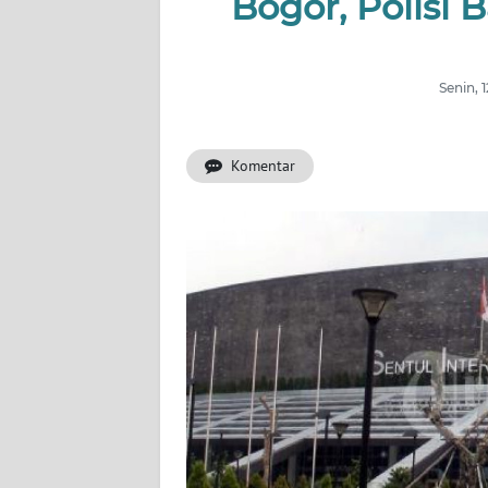
Bogor, Polisi 
BERITA
KONTAK
KAMI
Senin, 
INFO
Komentar
IKLAN
TENTANG
KAMI
PEDOMAN
MEDIA
SIBER
REDAKSI
KARIR