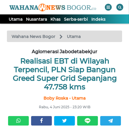
Utama
Nusantara
Khas
Serba-serbi
Indeks
WAHANA
Tutup
TV
Wahana News Bogor
Utama
Aglomerasi Jabodetabekjur
UTAMA
Realisasi EBT di Wilayah
NUSANTARA
Terpencil, PLN Siap Bangun
Greed Super Grid Sepanjang
KHAS
47.758 kms
Boby Roska - Utama
SERBA-
SERBI
Rabu, 4 Juni 2025 - 23:20 WIB
Informasi