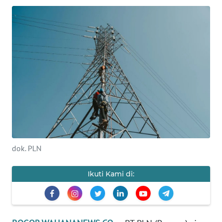
INDEKS
BERITA
KONTAK
KAMI
INFO
IKLAN
TENTANG
KAMI
dok. PLN
PEDOMAN
MEDIA
Ikuti Kami di:
SIBER
REDAKSI