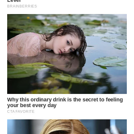
PRIANGAN
TIMUR
WN
SEMARANG
WN
SOLO
WN
BOROBUDUR
WN
MADURA
WN
SURABAYA