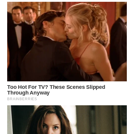
TENGAH
WN DELI
SERDANG
WN
TEBING
TINGGI
WN
PAKPAK
WN
KARAWANG
WN
BEKASI