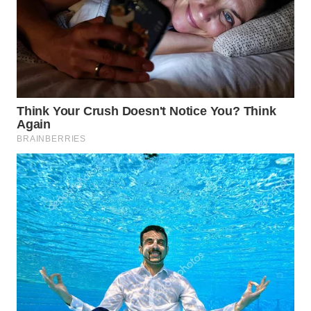
DESA
WISATA
LAPAK
WAHANA
Wahana
Network
KONSUMEN
LISTRIK
MASYARAKAT
KELISTRIKAN
WALINKI
ID