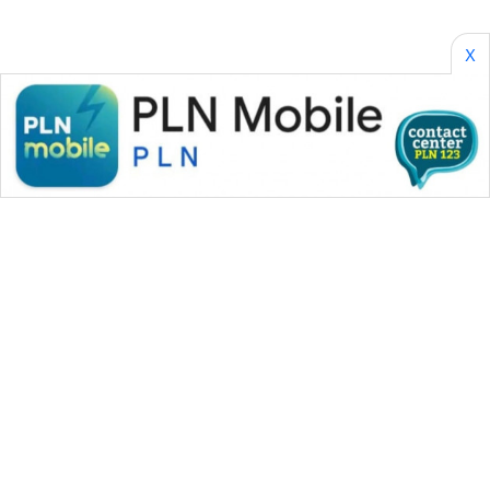
X
WAHANA MEDIA GROUP
|
|
|
WAHANA NEWS co
WAHANA TANI
WAHANA ADVOKAT