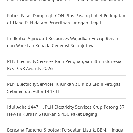
MALUKU
Polres Palas Dampingi ICON Plus Pasang Label Peringatan
WN
di Tiang PLN dalam Penertiban Jaringan Ilegal
MALUT
Ini Ikhtiar Agincourt Resources Wujudkan Energi Bersih
WN
dan Wariskan Kepada Generasi Selanjutnya
DAIRI
PLN Electricity Services Raih Penghargaan 8th Indonesia
WN
Best CSR Awards 2026
DANAU
TOBA
PLN Electricity Services Turunkan 30 Ribu Lebih Petugas
WN
Selama Idul Adha 1447 H
NIAS
Idul Adha 1447 H, PLN Electricity Services Grup Potong 57
WN
Hewan Kurban Salurkan 5.450 Paket Daging
LANGKAT
Bencana Tapteng-Sibolga: Persoalan Listrik, BBM, Hingga