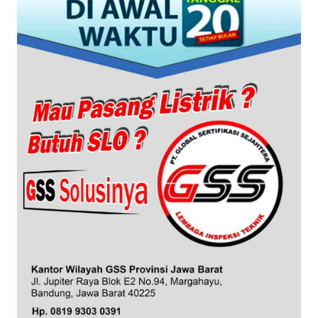
BANTEN
WN
NTT
WN
KEPRI
WN
PAPUA
WN
PAPUA
BARAT
WN
RIAU