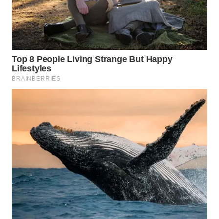
Media
Group
WAHANA
NEWS
WAHANA
TANI
WAHANA
ADVOKAT
WAHANA
INFRASTRUKTUR
WAHANA
KONSUMEN
WAHANA