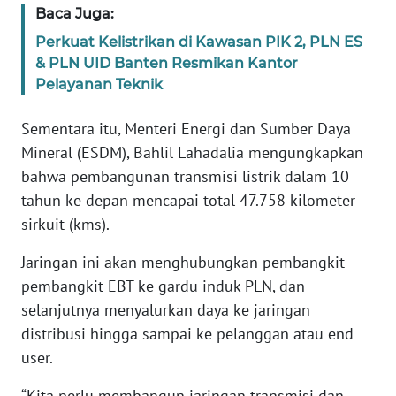
Baca Juga:
BABEL
Perkuat Kelistrikan di Kawasan PIK 2, PLN ES
& PLN UID Banten Resmikan Kantor
WN
SUMBAR
Pelayanan Teknik
Sementara itu, Menteri Energi dan Sumber Daya
WN
SUMSEL
Mineral (ESDM), Bahlil Lahadalia mengungkapkan
bahwa pembangunan transmisi listrik dalam 10
WN
tahun ke depan mencapai total 47.758 kilometer
BENGKULU
sirkuit (kms).
Jaringan ini akan menghubungkan pembangkit-
WN
LAMPUNG
pembangkit EBT ke gardu induk PLN, dan
selanjutnya menyalurkan daya ke jaringan
WN
distribusi hingga sampai ke pelanggan atau end
JATENG
user.
WN
“Kita perlu membangun jaringan transmisi dan