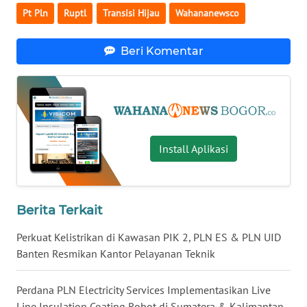
KALTARA
Pt Pln
Ruptl
Transisi Hijau
Wahananewsco
WN
Beri Komentar
KALSEL
WN
KALTIM
WN
Install Aplikasi
SULSEL
WN
Berita Terkait
GORONTALO
Perkuat Kelistrikan di Kawasan PIK 2, PLN ES & PLN UID
WN
Banten Resmikan Kantor Pelayanan Teknik
SULUT
Perdana PLN Electricity Services Implementasikan Live
WN
Line Insulation Coating Robot di Sumatera & Kalimantan