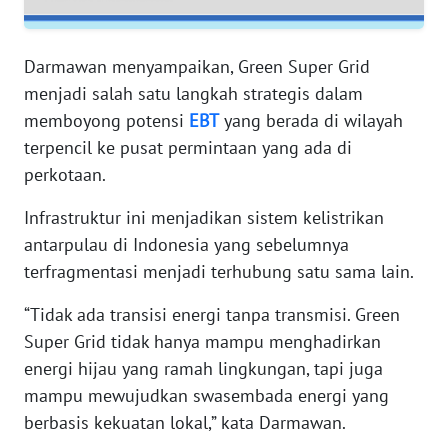
WN
SERAMBI
Darmawan menyampaikan, Green Super Grid
WN
menjadi salah satu langkah strategis dalam
JAMBI
memboyong potensi
EBT
yang berada di wilayah
terpencil ke pusat permintaan yang ada di
WN
SULTRA
perkotaan.
Infrastruktur ini menjadikan sistem kelistrikan
WN
antarpulau di Indonesia yang sebelumnya
NTB
terfragmentasi menjadi terhubung satu sama lain.
WN
“Tidak ada transisi energi tanpa transmisi. Green
SULTENG
Super Grid tidak hanya mampu menghadirkan
energi hijau yang ramah lingkungan, tapi juga
WN
mampu mewujudkan swasembada energi yang
SULBAR
berbasis kekuatan lokal,” kata Darmawan.
WN