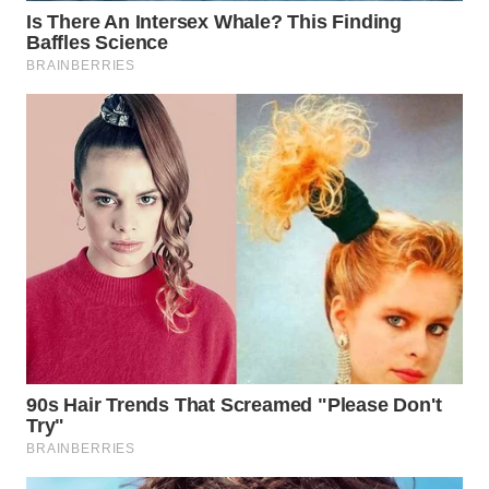
LISTRIK
WAHANA
TRAVEL
WAHANA
TV
WAHANANEWS
ID
WAHANANEWS
CO ID
WAHANANEWS
NET
WAHANA