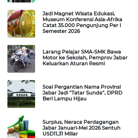
KONSUMEN
Jadi Magnet Wisata Edukasi,
Museum Konferensi Asia-Afrika
FORWAMKI
Catat 35.000 Pengunjung Per I
Semester 2026
ALPERKLINAS
Larang Pelajar SMA-SMK Bawa
FORJASIDA
Motor ke Sekolah, Pemprov Jabar
Keluarkan Aturan Resmi
TAMBANG
NEWS
Soal Pergantian Nama Provinsi
SITUNGIR
Jabar Jadi “Tatar Sunda”, DPRD
NEWS
Beri Lampu Hijau
SIDIKALANG
NEWS
Surplus, Neraca Perdagangan
Jabar Januari-Mei 2026 Sentuh
USD11,31 Miliar
SIBARAGAS