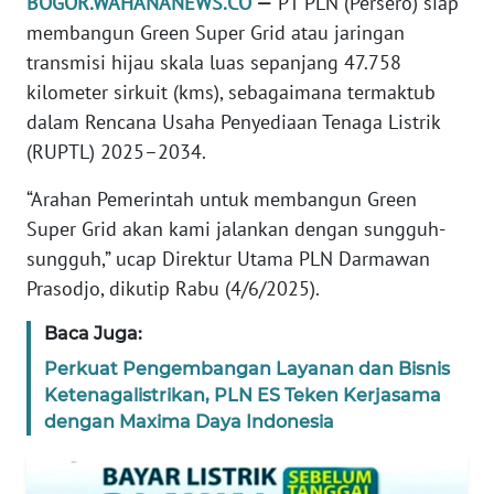
BOGOR.WAHANANEWS.CO
—
PT PLN (Persero) siap
KARIR
membangun Green Super Grid atau jaringan
transmisi hijau skala luas sepanjang 47.758
DISCLAIMER
kilometer sirkuit (kms), sebagaimana termaktub
dalam Rencana Usaha Penyediaan Tenaga Listrik
Wahana
(RUPTL) 2025–2034.
News
Regional
“Arahan Pemerintah untuk membangun Green
Super Grid akan kami jalankan dengan sungguh-
WN
sungguh,” ucap Direktur Utama PLN Darmawan
SUMUT
Prasodjo, dikutip Rabu (4/6/2025).
WN
Baca Juga:
JAKARTA
Perkuat Pengembangan Layanan dan Bisnis
Ketenagalistrikan, PLN ES Teken Kerjasama
WN
JABAR
dengan Maxima Daya Indonesia
WN