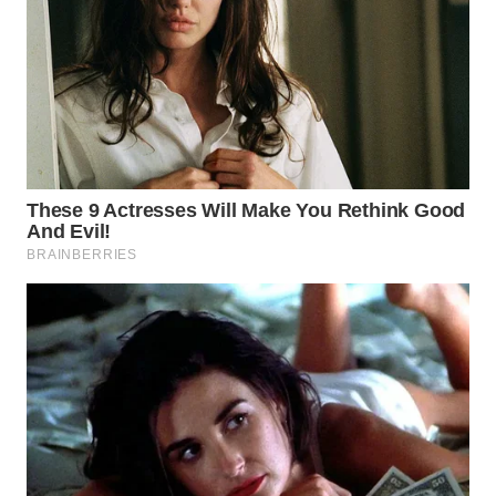
WN
BOGOR
WN
DEPOK
WN
TAPANULI
UTARA
WN
SAMOSIR
WN
PADANG
LAWAS
WN
SUMEDANG