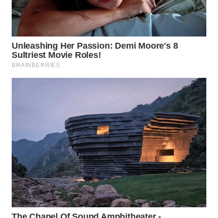
WN
CIANJUR
WN
KEPULAUAN
SERIBU
WN
TANGERANG
WN
BINJAI
WN
CIREBON
WN