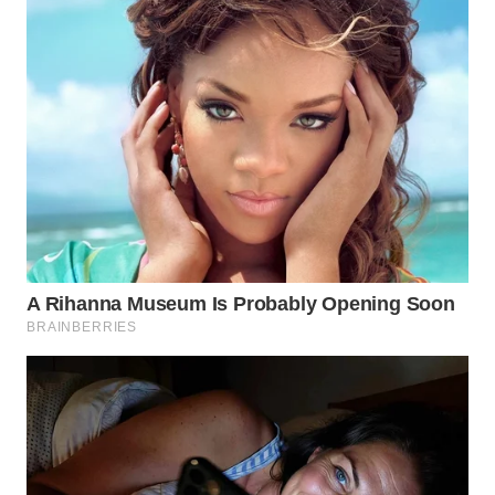
SPORT
WAHANA
UMKM
WAHANA
SELEB
WAHANA
PERSONA
WAHANA
OTOMOTIF
WAHANA
HEALTH
WAHANA