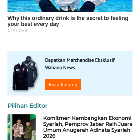
MAWAKA
ID
MARTABAT
NET
PLN
WATCH
Dapatkan Merchandise Eksklusif
Wahana News
MKLI
Buka Katalog
LPKKI
LKKI
Pilihan Editor
Komitmen Kembangkan Ekonomi
KOPEKLIN
Syariah, Pemprov Jabar Raih Juara
Umum Anugerah Adinata Syariah
2026
PORTAL