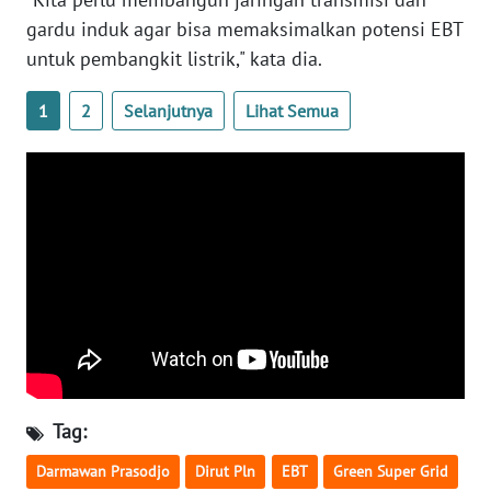
NUSANTARA
gardu induk agar bisa memaksimalkan potensi EBT
untuk pembangkit listrik," kata dia.
WN
JOGJA
1
2
Selanjutnya
Lihat Semua
WN
JATIM
WN
BALI
WN
KALBAR
WN
KALTENG
Tag:
Darmawan Prasodjo
Dirut Pln
EBT
Green Super Grid
WN