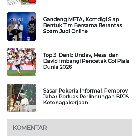
NEWS
Gandeng META, Komdigi Siap
METRO
Bentuk Tim Bersama Berantas
SIANTAR
Spam Judi Online
NEWS
METRO
Top 3! Deniz Undav, Messi dan
MEDAN
David Imbangi Pencetak Gol Piala
NEWS
Dunia 2026
METRO
JAKARTA
Sasar Pekerja Informal, Pemprov
NEWS
Jabar Perluas Perlindungan BPJS
Ketenagakerjaan
KRT
NEWS
KOMENTAR
KARING