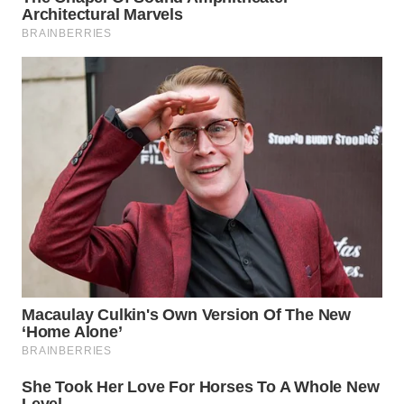
INDRAMAYU
WN
KUNINGAN
WN
MAJALENGKA
WN
SUBANG
WN
SUKABUMI
WN
PURWAKARTA
WN