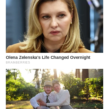
WN
NATUNA
WN
BINTAN
WN
MANDALIKA
WN
LIKUPANG
WN
LABUANBAJO
WN
BORNEO
Wahana