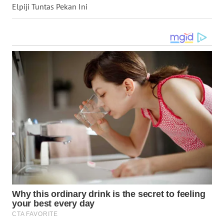
WN
Elpiji Tuntas Pekan Ini
TAPANULI
SELATAN
WN
TANJUNG
LESUNG
WN
KARO
WN
SIMALUNGUN
WN
LABUHANBATU
WN
TAPANULI