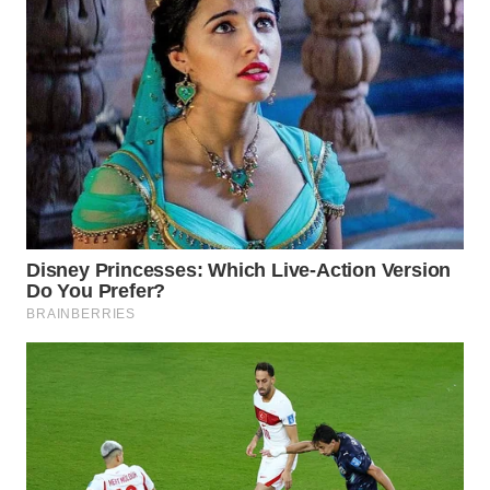
WN
TAPANULI
SELATAN
WN
TANJUNG
LESUNG
WN
KARO
WN
SIMALUNGUN
WN
LABUHANBATU
WN
TAPANULI