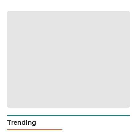
NEWS
JURNAL
MARITIM
HUMBANG
NEWS
GARONGGANG
NEWS
FISUELRI
ID
ENERGI
NEWS
Trending
CILEUNGSI
NEWS