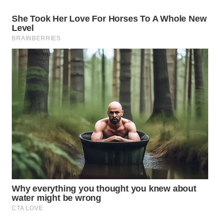
DESA
WISATA
LAPAK
WAHANA
Wahana
Network
KONSUMEN
LISTRIK
MASYARAKAT
KELISTRIKAN
WALINKI
ID