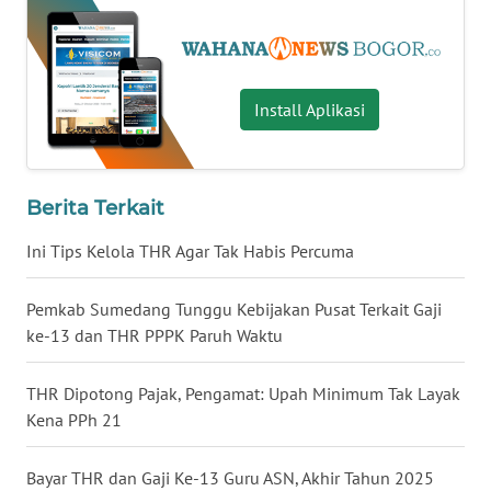
KALTARA
WN
KALSEL
Install Aplikasi
WN
KALTIM
Berita Terkait
WN
Ini Tips Kelola THR Agar Tak Habis Percuma
SULSEL
Pemkab Sumedang Tunggu Kebijakan Pusat Terkait Gaji
WN
ke-13 dan THR PPPK Paruh Waktu
GORONTALO
THR Dipotong Pajak, Pengamat: Upah Minimum Tak Layak
WN
SULUT
Kena PPh 21
WN
Bayar THR dan Gaji Ke-13 Guru ASN, Akhir Tahun 2025