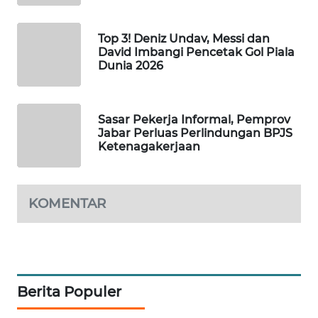
NEWS
Top 3! Deniz Undav, Messi dan
METRO
David Imbangi Pencetak Gol Piala
Dunia 2026
SIANTAR
NEWS
METRO
Sasar Pekerja Informal, Pemprov
Jabar Perluas Perlindungan BPJS
MEDAN
Ketenagakerjaan
NEWS
METRO
JAKARTA
KOMENTAR
NEWS
KRT
NEWS
Berita Populer
KARING