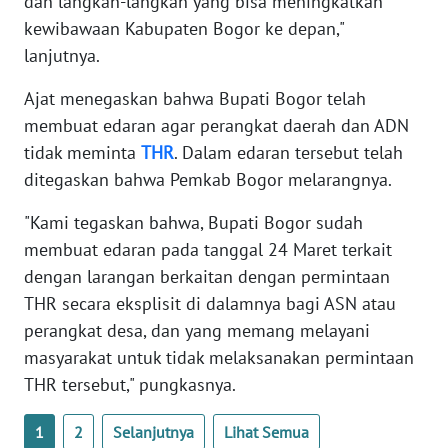
dan langkah-langkah yang bisa meningkatkan
BABEL
kewibawaan Kabupaten Bogor ke depan,"
lanjutnya.
WN
SUMBAR
Ajat menegaskan bahwa Bupati Bogor telah
membuat edaran agar perangkat daerah dan ADN
WN
tidak meminta
THR
. Dalam edaran tersebut telah
SUMSEL
ditegaskan bahwa Pemkab Bogor melarangnya.
"Kami tegaskan bahwa, Bupati Bogor sudah
WN
BENGKULU
membuat edaran pada tanggal 24 Maret terkait
dengan larangan berkaitan dengan permintaan
WN
THR secara eksplisit di dalamnya bagi ASN atau
LAMPUNG
perangkat desa, dan yang memang melayani
masyarakat untuk tidak melaksanakan permintaan
WN
THR tersebut," pungkasnya.
JATENG
1
2
Selanjutnya
Lihat Semua
WN