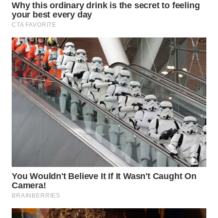
WN
NATUNA
WN
BINTAN
WN
MANDALIKA
WN
LIKUPANG
WN
LABUANBAJO
WN
BORNEO
Wahana