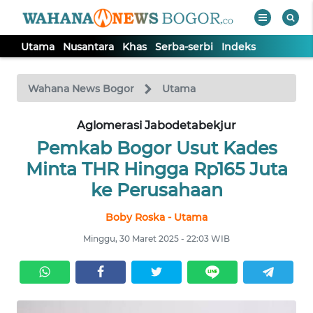
Utama
Nusantara
Khas
Serba-serbi
Indeks
WAHANA
Tutup
TV
Wahana News Bogor
Utama
Aglomerasi Jabodetabekjur
UTAMA
Pemkab Bogor Usut Kades
NUSANTARA
Minta THR Hingga Rp165 Juta
ke Perusahaan
KHAS
Boby Roska - Utama
Minggu, 30 Maret 2025 - 22:03 WIB
SERBA-
SERBI
Informasi