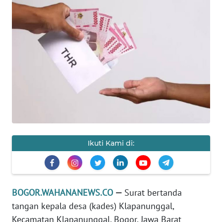
INDEKS
BERITA
KONTAK
KAMI
INFO
IKLAN
TENTANG
KAMI
Ikuti Kami di:
PEDOMAN
MEDIA
SIBER
BOGOR.WAHANANEWS.CO
—
Surat bertanda
REDAKSI
tangan kepala desa (kades) Klapanunggal,
Kecamatan Klapanunggal, Bogor, Jawa Barat