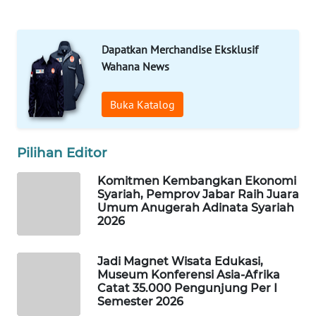
MAWAKA
ID
Dapatkan Merchandise Eksklusif
MARTABAT
Wahana News
NET
Buka Katalog
PLN
WATCH
Pilihan Editor
MKLI
Komitmen Kembangkan Ekonomi
Syariah, Pemprov Jabar Raih Juara
LPKKI
Umum Anugerah Adinata Syariah
2026
LKKI
Jadi Magnet Wisata Edukasi,
KOPEKLIN
Museum Konferensi Asia-Afrika
Catat 35.000 Pengunjung Per I
Semester 2026
PORTAL