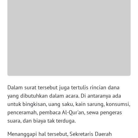
BANTEN
WN
NTT
WN
KEPRI
WN
PAPUA
Dalam surat tersebut juga tertulis rincian dana
WN
PAPUA
yang dibutuhkan dalam acara. Di antaranya ada
BARAT
untuk bingkisan, uang saku, kain sarung, konsumsi,
penceramah, pembaca Al-Qur'an, sewa pengeras
WN
suara, dan biaya tak terduga.
RIAU
Menanggapi hal tersebut, Sekretaris Daerah