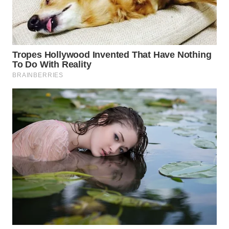
PRIANGAN
TIMUR
WN
SEMARANG
WN
SOLO
WN
BOROBUDUR
WN
MADURA
WN
SURABAYA