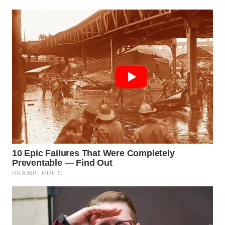
WN
CIANJUR
WN
KEPULAUAN
SERIBU
WN
TANGERANG
WN
BINJAI
WN
CIREBON
WN