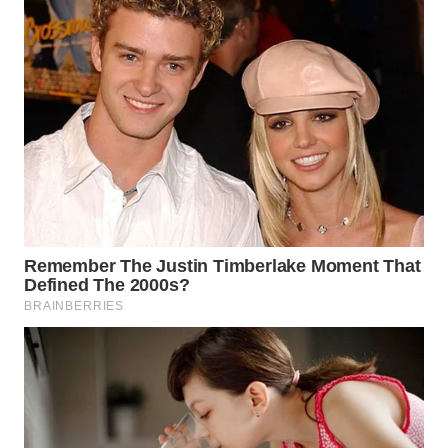
Media
Group
WAHANA
NEWS
WAHANA
TANI
WAHANA
ADVOKAT
WAHANA
INFRASTRUKTUR
WAHANA
KONSUMEN
WAHANA