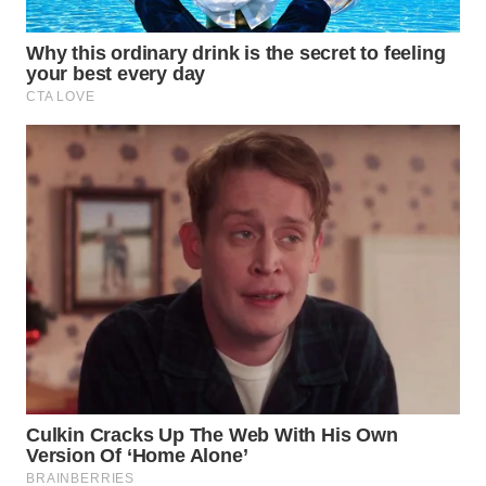
WN
BOGOR
WN
DEPOK
WN
TAPANULI
UTARA
WN
SAMOSIR
WN
PADANG
LAWAS
WN
SUMEDANG