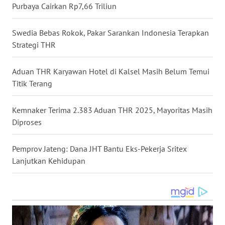
MALUKU
Purbaya Cairkan Rp7,66 Triliun
WN
Swedia Bebas Rokok, Pakar Sarankan Indonesia Terapkan
MALUT
Strategi THR
WN
Aduan THR Karyawan Hotel di Kalsel Masih Belum Temui
DAIRI
Titik Terang
WN
Kemnaker Terima 2.383 Aduan THR 2025, Mayoritas Masih
DANAU
Diproses
TOBA
Pemprov Jateng: Dana JHT Bantu Eks-Pekerja Sritex
WN
Lanjutkan Kehidupan
NIAS
WN
LANGKAT