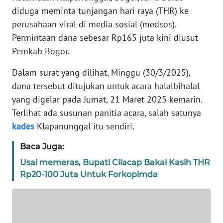
KARIR
diduga meminta tunjangan hari raya (THR) ke
perusahaan viral di media sosial (medsos).
DISCLAIMER
Permintaan dana sebesar Rp165 juta kini diusut
Pemkab Bogor.
Wahana
News
Dalam surat yang dilihat, Minggu (30/3/2025),
Regional
dana tersebut ditujukan untuk acara halalbihalal
yang digelar pada Jumat, 21 Maret 2025 kemarin.
WN
Terlihat ada susunan panitia acara, salah satunya
SUMUT
kades
Klapanunggal itu sendiri.
WN
Baca Juga:
JAKARTA
Usai memeras, Bupati Cilacap Bakal Kasih THR
Rp20-100 Juta Untuk Forkopimda
WN
JABAR
WN