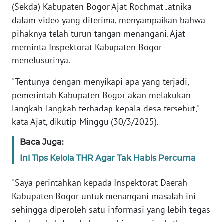
WN
(Sekda) Kabupaten Bogor Ajat Rochmat Jatnika
SERAMBI
dalam video yang diterima, menyampaikan bahwa
pihaknya telah turun tangan menangani. Ajat
WN
meminta Inspektorat Kabupaten Bogor
JAMBI
menelusurinya.
WN
"Tentunya dengan menyikapi apa yang terjadi,
SULTRA
pemerintah Kabupaten Bogor akan melakukan
langkah-langkah terhadap kepala desa tersebut,"
WN
kata Ajat, dikutip Minggu (30/3/2025).
NTB
Baca Juga:
WN
Ini Tips Kelola THR Agar Tak Habis Percuma
SULTENG
"Saya perintahkan kepada Inspektorat Daerah
WN
Kabupaten Bogor untuk menangani masalah ini
SULBAR
sehingga diperoleh satu informasi yang lebih tegas
WN