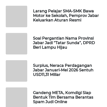
KONSUMEN
Larang Pelajar SMA-SMK Bawa
FORWAMKI
Motor ke Sekolah, Pemprov Jabar
Keluarkan Aturan Resmi
ALPERKLINAS
Soal Pergantian Nama Provinsi
FORJASIDA
Jabar Jadi “Tatar Sunda”, DPRD
Beri Lampu Hijau
TAMBANG
NEWS
Surplus, Neraca Perdagangan
Jabar Januari-Mei 2026 Sentuh
SITUNGIR
USD11,31 Miliar
NEWS
SIDIKALANG
Gandeng META, Komdigi Siap
NEWS
Bentuk Tim Bersama Berantas
Spam Judi Online
SIBARAGAS