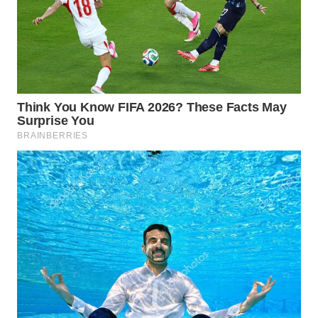
TENGAH
WN DELI
SERDANG
WN
TEBING
TINGGI
WN
PAKPAK
WN
KARAWANG
WN
BEKASI