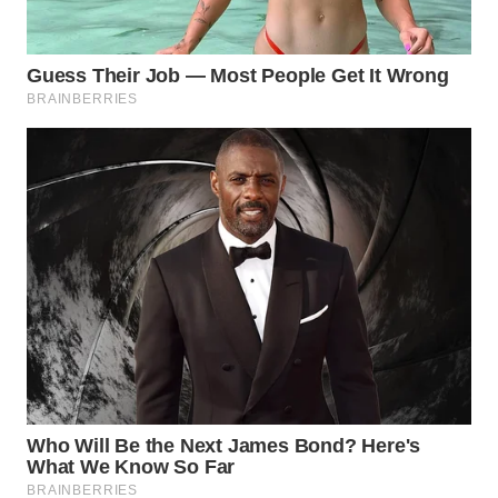
SPORT
WAHANA
UMKM
WAHANA
SELEB
WAHANA
PERSONA
WAHANA
OTOMOTIF
WAHANA
HEALTH
WAHANA