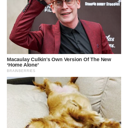
INDRAMAYU
WN
KUNINGAN
WN
MAJALENGKA
WN
SUBANG
WN
SUKABUMI
WN
PURWAKARTA
WN