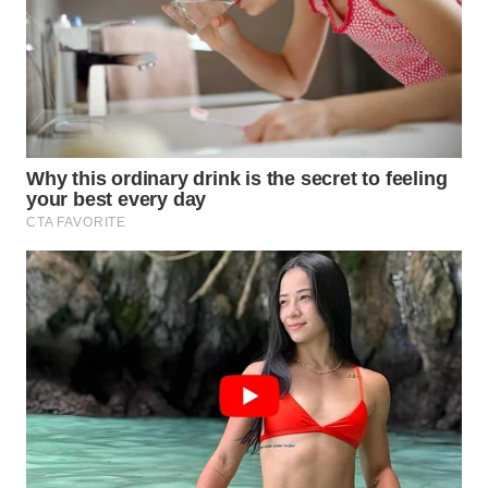
LISTRIK
WAHANA
TRAVEL
WAHANA
TV
WAHANANEWS
ID
WAHANANEWS
CO ID
WAHANANEWS
NET
WAHANA